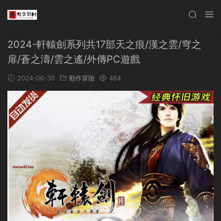
2024-軒轅劍系列共17部天之痕/漢之雲/穹之
扉/蒼之濤/雲之遙/外傳PC遊戲
2024-06-30
動作冒險
484