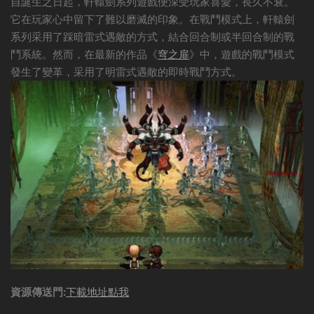
自誕生之日起，軒轅劍系列遊戲便深受玩家喜愛，長久不衰。
它在玩家心中留下了難以磨滅的印象。在戰鬥模式上，軒轅劍
系列采用了踩暗雷式遇敵的方式，結合回合制或半回合制的戰
鬥系統。然而，在最新的作品《
穹之扉
》中，遊戲的戰鬥模式
發生了變革，采用了明雷式遇敵的即時戰鬥方式。
資源傳送門:
下載地址點我