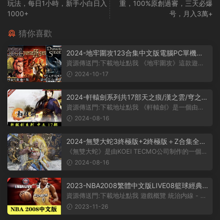
玩法，每日1小時，新手小白日入
重，100%原創過審，三天必爆
1000+
号，月入3萬+
猜你喜歡
2024-地牢圍攻123合集中文版電腦PC單機冒
險ARPG遊戲 免STEAM/地牢圍攻1+阿拉那的
資源傳送門:下載地址點我 《地牢圍攻》這款遊戲
傳說/地牢圍攻2+破碎的世界
采用了無縫地圖技術，這意味着玩...
2024-10-17
2024-軒轅劍系列共17部天之痕/漢之雲/穹之
扉/蒼之濤/雲之遙/外傳PC遊戲
資源傳送門:下載地址點我 《軒轅劍》是一個由大
宇資訊公司開發并發布的遊戲系列...
2024-08-16
2024-無雙大蛇3終極版+2終極版＋Z合集全DL
C送存檔送修改器懷舊PC遊戲
《無雙大蛇》是由KOEI TECMO公司制作的一個無
雙系列遊戲。該遊戲的背景設定在一個...
2024-08-16
2023-NBA2008繁體中文版LIVE08籃球經典
懷舊單機遊戲PC電腦版 高速下載
資源傳送門:下載地址點我 遊戲概覽 統治内線 - 利
用全新跳投假動作，小跳步，...
2023-11-26