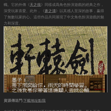
幟。它的外傳《
天之痕
》同樣成爲角色扮演遊戲的經典之作，
深受玩家喜愛。此外，《
蒼之濤
》以其感人至深的故事，赢得
了無數玩家的心。這些作品共同展現了中文角色扮演遊戲的魅
力和深度。
資源傳送門:
下載地址點我