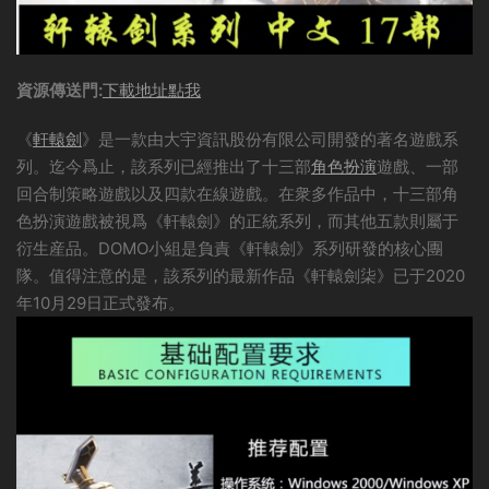
資源傳送門:
下載地址點我
《
軒轅劍
》是一款由大宇資訊股份有限公司開發的著名遊戲系
列。迄今爲止，該系列已經推出了十三部
角色扮演
遊戲、一部
回合制策略遊戲以及四款在線遊戲。在衆多作品中，十三部角
色扮演遊戲被視爲《軒轅劍》的正統系列，而其他五款則屬于
衍生産品。DOMO小組是負責《軒轅劍》系列研發的核心團
隊。值得注意的是，該系列的最新作品《軒轅劍柒》已于2020
年10月29日正式發布。