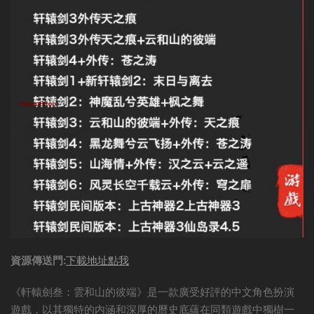
資源傳送門:
下載地址點我
《軒轅劍叁：雲和山的彼端》是一款廣受好評的中文角色扮演
遊戲，以其獨特的内涵和深厚的曆史底蘊在同類遊戲中獨樹一