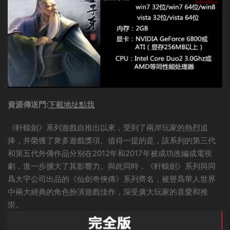
資源傳送門:
下載地址點我
《軒轅劍》系列遊戲自推出以來，受到了兩岸玩家的熱烈追
捧，并榮獲了衆多遊戲獎項。值得一提的是，該系列的第三代
和第五代外傳作品分别在2012年和2017年被成功改編成電視
劇，進一步擴大了其影響力。與此同時，《軒轅劍》系列與同
爲大宇公司出品的《仙劍奇俠傳》系列齊名，被譽爲華人世界
中兩大經典的角色扮演遊戲佳作，深受廣大玩家的喜愛和推
崇。