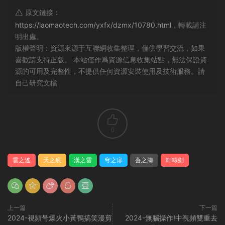
原文鏈接：
https://laomaotech.com/yxfx/dzmx/10780.html
，轉載請注
明出處。
版權聲明：資源來源于互聯網收集整理，僅供學習交流，如果
喜歡請支持正版。 本站僅作爲資源信息收集站點，無法保證資
源的可用及完整性，不提供任何資源安裝使用及技術服務。請
自己研究文檔
0
雲之遙
天之痕
漢之雲
穹之扉
蒼之濤
軒轅劍
上一篇
下一篇
2024-視頻号爆火小黃鴨搞笑漫剪
2024-無腦操作!中視頻雙重去