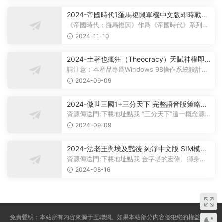
2024-帝國時代1羅馬複興單機中文版即時戰略
型遊戲百度雲下載
《帝國時代：羅馬複興》作爲《帝國時代》系列的
擴展作品，讓玩家有機會扮演古羅馬...
2024-11-10
2024-土著也瘋狂（Theocracy）天賦神權即
時戰略懷舊PC遊戲
請注意：本産品專爲Windows 98操作系統設計。
提示：在虛拟機中安裝Windows 98系...
2024-09-09
2024-傲世三國1+三分天下 完整語音版策略即
時戰略PC電腦單機遊戲WIN10/WIN11含修改
資源傳送門:下載地址點我 “三分天下”這一概念源
器和攻略
于中國曆史上著名的三國時代，那...
2024-09-09
2024-法老王與埃及豔後 純淨中文版 SIM模拟
經營PC電腦單機遊戲
資源傳送門:下載地址點我 金字塔的宏偉、獅身人
面像的浪漫、木乃伊的神秘、尼羅...
2024-08-16
免責聲明：本站所有内容來源于互聯網。如果本站部分内容侵犯您的權益，請