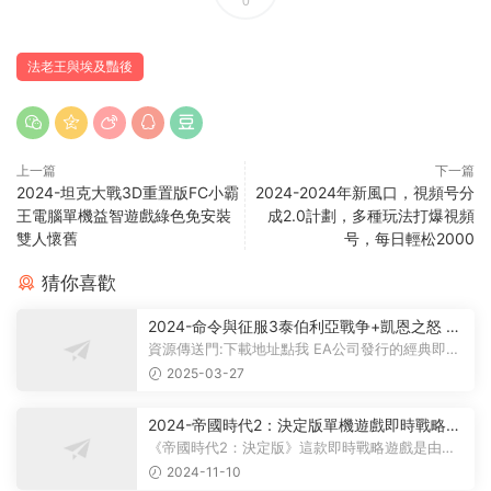
0
法老王與埃及豔後
上一篇
下一篇
2024-坦克大戰3D重置版FC小霸
2024-2024年新風口，視頻号分
王電腦單機益智遊戲綠色免安裝
成2.0計劃，多種玩法打爆視頻
雙人懷舊
号，每日輕松2000
猜你喜歡
2024-命令與征服3泰伯利亞戰争+凱恩之怒 簡
體中文版電腦PC單機RPG遊戲即時戰略+支持
資源傳送門:下載地址點我 EA公司發行的經典即時
win7/win8/win10/win11
戰略遊戲《命令與征服》系列中，...
2025-03-27
2024-帝國時代2：決定版單機遊戲即時戰略型
遊戲百度雲下載
《帝國時代2：決定版》這款即時戰略遊戲是由
World's Edge、Forgotten Empires、Tan...
2024-11-10