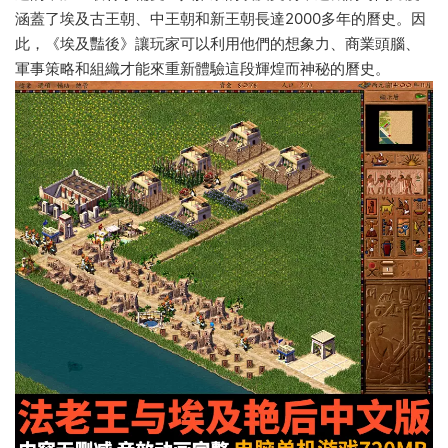
涵蓋了埃及古王朝、中王朝和新王朝長達2000多年的曆史。因
此，《埃及豔後》讓玩家可以利用他們的想象力、商業頭腦、
軍事策略和組織才能來重新體驗這段輝煌而神秘的曆史。