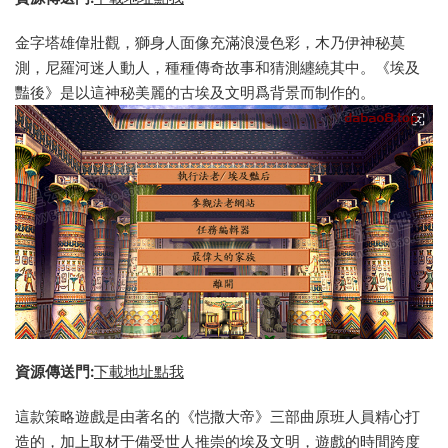
金字塔雄偉壯觀，獅身人面像充滿浪漫色彩，木乃伊神秘莫
測，尼羅河迷人動人，種種傳奇故事和猜測纏繞其中。《埃及
豔後》是以這神秘美麗的古埃及文明爲背景而制作的。
資源傳送門:
下載地址點我
這款策略遊戲是由著名的《恺撒大帝》三部曲原班人員精心打
造的，加上取材于備受世人推崇的埃及文明，遊戲的時間跨度