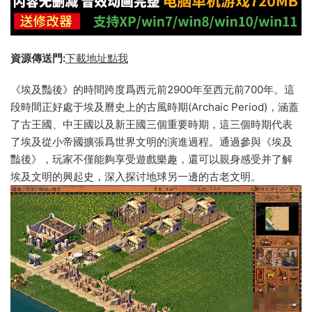
資源傳送門:
下載地址點我
《埃及豔後》的時間跨度爲西元前2900年至西元前700年。這
段時間正好處于埃及曆史上的古風時期(Archaic Period)，涵蓋
了古王國、中王國以及新王國三個重要時期，這三個時期代表
了埃及從小帝國擴張爲世界文明的演進過程。通過參與《埃及
豔後》，玩家不僅能夠享受遊戲樂趣，還可以親身感受并了解
埃及文明的興起史，深入探讨地球另一邊的古老文明。