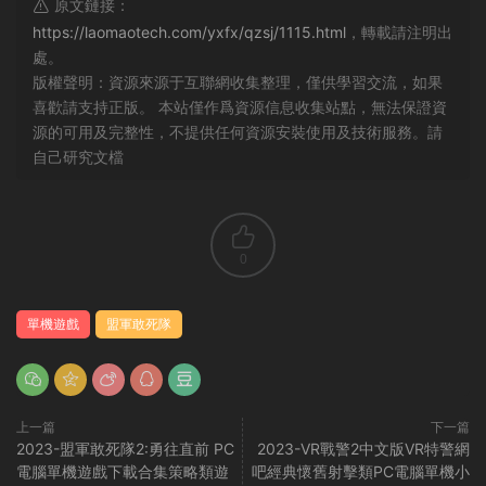
原文鏈接：
https://laomaotech.com/yxfx/qzsj/1115.html
，轉載請注明出
處。
版權聲明：資源來源于互聯網收集整理，僅供學習交流，如果
喜歡請支持正版。 本站僅作爲資源信息收集站點，無法保證資
源的可用及完整性，不提供任何資源安裝使用及技術服務。請
自己研究文檔
0
單機遊戲
盟軍敢死隊
上一篇
下一篇
2023-盟軍敢死隊2:勇往直前 PC
2023-VR戰警2中文版VR特警網
電腦單機遊戲下載合集策略類遊
吧經典懷舊射擊類PC電腦單機小