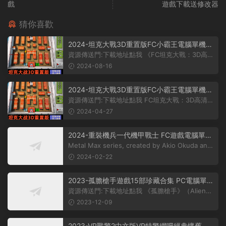
戲
遊戲下載送修改器
猜你喜歡
2024-坦克大戰3D重置版FC小霸王電腦單機益
智遊戲綠色免安裝雙人懷舊
資源傳送門:下載地址點我 《FC坦克大戰：3D高清
重制版》是一款基于經典FC遊戲《...
2024-08-16
2024-坦克大戰3D重置版FC小霸王電腦單機益
智遊戲綠色免安裝雙人懷舊
資源傳送門:下載地址點我 FC坦克大戰：3D高清重
制版是一款經典FC遊戲《坦克大戰...
2024-04-27
2024-重裝機兵一代機甲戰士 FC遊戲電腦單機
遊戲 中文版支持Win11安卓
Metal Max series, created by Akio Okuda and
his game development company Cre...
2024-02-22
2023-孤膽槍手遊戲15部珍藏合集 PC電腦單機
射擊經典懷舊遊戲支持win10
資源傳送門:下載地址點我 《孤膽槍手》（Alien
Shooter）是一款CDV發行的ACT系...
2023-12-09
2023-VR戰警2中文版VR特警網吧經典懷舊射