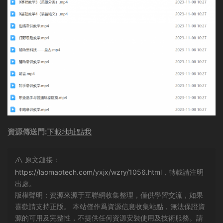
資源傳送門:
下載地址點我
原文鏈接：
https://laomaotech.com/yxjx/wzry/1056.html
，轉載請注明
出處。
版權聲明：資源來源于互聯網收集整理，僅供學習交流，如果
喜歡請支持正版。 本站僅作爲資源信息收集站點，無法保證資
源的可用及完整性，不提供任何資源安裝使用及技術服務。請