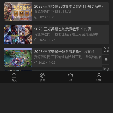
2023-王者榮耀S33賽季英雄新打法(更新中)
資源傳送門:下載地址點我
2023-11-26
2023-王者榮耀全能意識教學–2.打野
資源傳送門:下載地址點我 在王者榮耀遊戲中，許
多玩家都對打野位置的英雄十分迷...
2023-11-26
2023-王者榮耀全能意識教學–1.發育路
資源傳送門:下載地址點我 以下是一些英雄的名
字：艾琳，百裏守約，成吉思汗，狄...
2023-11-26
2023-王者榮耀全能意識教學–3.中路
資源傳送門:下載地址點我 在王者榮耀職業比賽
首頁
發現
VIP
我的
中，中路和輔助兩個位置都是戰略布...
2023-11-26
王者榮耀全能意識教學–1.發育路
艾琳，百裏守約，成吉思汗，狄仁傑，伽羅，戈
娅，公孫離，後羿，黃忠，李元芳...
2023-11-10