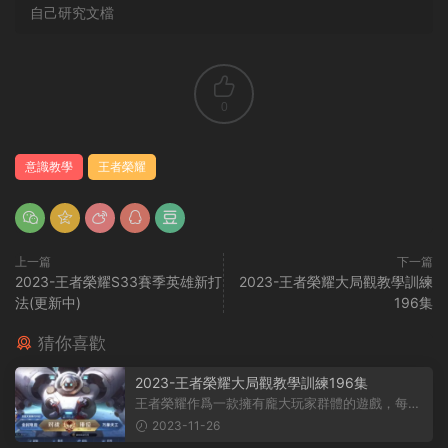
自己研究文檔
0
意識教學
王者榮耀
上一篇
下一篇
2023-王者榮耀S33賽季英雄新打
2023-王者榮耀大局觀教學訓練
法(更新中)
196集
猜你喜歡
2023-王者榮耀大局觀教學訓練196集
王者榮耀作爲一款擁有龐大玩家群體的遊戲，每名
玩家都有自己獨特的理解和戰略。然...
2023-11-26