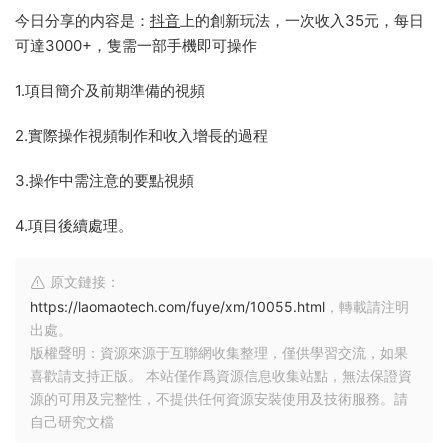
今日分享的内容是：
抖音
上的創新玩法，一次收入35元，每日
可達3000+，隻需一部手機即可操作
1.項目簡介及前期準備的視頻
2.實際操作視頻制作和收入增長的過程
3.操作中需注意的要點視頻
4.項目後續處理。
原文鏈接：
https://laomaotech.com/fuye/xm/10055.html
，轉載請注明
出處。
版權聲明：資源來源于互聯網收集整理，僅供學習交流，如果
喜歡請支持正版。 本站僅作爲資源信息收集站點，無法保證資
源的可用及完整性，不提供任何資源安裝使用及技術服務。請
自己研究文檔