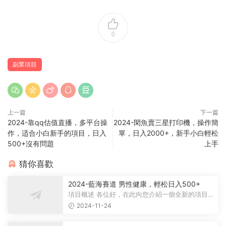
0
副業項目
上一篇
下一篇
2024-靠qq估值直播，多平台操
2024-閑魚賣三星打印機，操作簡
作，适合小白新手的項目，日入
單，日入2000+，新手小白輕松
500+沒有問題
上手
猜你喜歡
2024-藍海賽道 男性健康，輕松日入500+
項目概述 各位好，在此向您介紹一個全新的項目，
它聚焦于男性健康領域。衆所周知...
2024-11-24