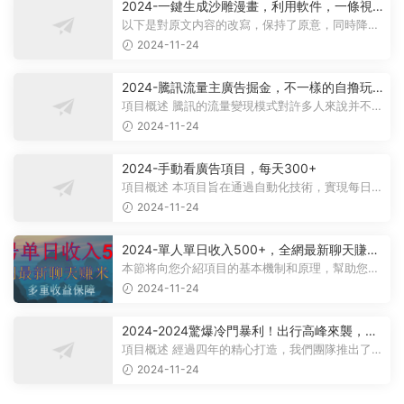
2024-一鍵生成沙雕漫畫，利用軟件，一條視
頻播放12W+，單日變現1000+
以下是對原文内容的改寫，保持了原意，同時降低
了相似度： 動畫項目概述 在當...
2024-11-24
2024-騰訊流量主廣告掘金，不一樣的自撸玩
法，日賺500-1000+，無設備要求
項目概述 騰訊的流量變現模式對許多人來說并不陌
生，大多數人對其盈利方式有所了...
2024-11-24
2024-手動看廣告項目，每天300+
項目概述 本項目旨在通過自動化技術，實現每日觀
看廣告超過300次的目标。 課程内...
2024-11-24
2024-單人單日收入500+，全網最新聊天賺
米！适合所有人群簡單暴力！
本節将向您介紹項目的基本機制和原理，幫助您理
解項目的基本概念。 在項目實施前...
2024-11-24
2024-2024驚爆冷門暴利！出行高峰來襲，裏
程積分，高爆發期，一單300+—2000+，月入
項目概述 經過四年的精心打造，我們團隊推出了一
過萬不是夢！
個從未對外公布的項目——利用裏...
2024-11-24