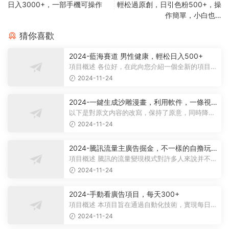
日入3000+，一部手機可操作
輕松過原創，日引色粉500+，操
作簡單，小白也…
猜你喜歡
2024-藍海賽道 男性健康，輕松日入500+
項目概述 各位好，在此向您介紹一個全新的項目，
它聚焦于男性健康領域。衆所周知...
2024-11-24
2024-一鍵生成沙雕漫畫，利用軟件，一條視
頻播放12W+，單日變現1000+
以下是對原文内容的改寫，保持了原意，同時降低
了相似度： 動畫項目概述 在當...
2024-11-24
2024-騰訊流量主廣告掘金，不一樣的自撸玩
法，日賺500-1000+，無設備要求
項目概述 騰訊的流量變現模式對許多人來說并不陌
生，大多數人對其盈利方式有所了...
2024-11-24
2024-手動看廣告項目，每天300+
項目概述 本項目旨在通過自動化技術，實現每日觀
看廣告超過300次的目标。 課程内...
2024-11-24