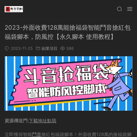
2023-外面收費128萬能搶福袋智能鬥音搶紅包
福袋腳本，防風控【永久腳本 使用教程】
2023-11-25
副業項目
586
資源傳送門:
下載地址點我
立即獲得智能
鬥音
搶紅包福袋腳本！外面收費128萬的搶福袋腳