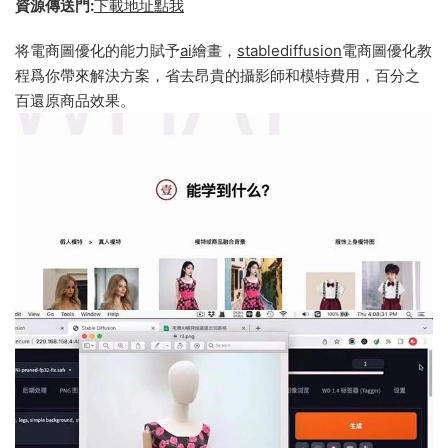
資源傳送門:
下載地址點我
将電商圖優化的能力賦予
ai
繪畫，
stablediffusion
電商圖優化教
程爲你帶來解決方案，省去昂貴的攝影師和模特費用，百分之
百還原商品效果。