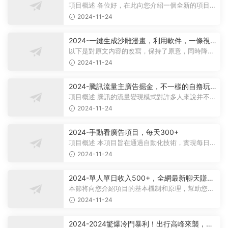
項目概述 各位好，在此向您介紹一個全新的項目，
它聚焦于男性健康領域。衆所周知...
2024-11-24
2024-一鍵生成沙雕漫畫，利用軟件，一條視
頻播放12W+，單日變現1000+
以下是對原文内容的改寫，保持了原意，同時降低
了相似度： 動畫項目概述 在當...
2024-11-24
2024-騰訊流量主廣告掘金，不一樣的自撸玩
法，日賺500-1000+，無設備要求
項目概述 騰訊的流量變現模式對許多人來說并不陌
生，大多數人對其盈利方式有所了...
2024-11-24
2024-手動看廣告項目，每天300+
項目概述 本項目旨在通過自動化技術，實現每日觀
看廣告超過300次的目标。 課程内...
2024-11-24
2024-單人單日收入500+，全網最新聊天賺
米！适合所有人群簡單暴力！
本節将向您介紹項目的基本機制和原理，幫助您理
解項目的基本概念。 在項目實施前...
2024-11-24
2024-2024驚爆冷門暴利！出行高峰來襲，裏