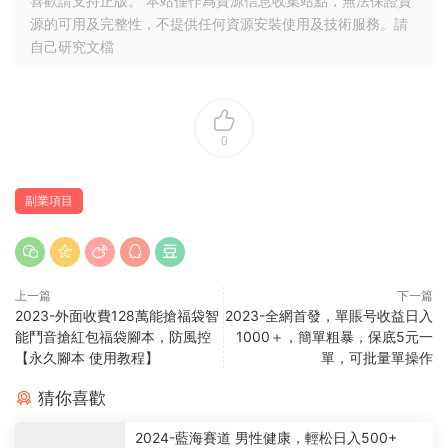
喜歡請支持正版。 本站僅作爲資源信息收集站點，無法保證資
源的可用及完整性，不提供任何資源安裝使用及技術服務。請
自己研究文檔
0
副業項目
上一篇
下一篇
2023-外面收費128萬能搶福袋智
2023-全網首發，單賬号收益日入
能鬥音搶紅包福袋腳本，防風控
1000＋，簡單粗暴，保底5元一
【永久腳本 使用教程】
單，可批量單操作
猜你喜歡
2024-藍海賽道 男性健康，輕松日入500+