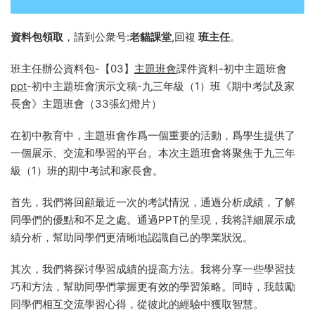
資料包領取
，請到公衆号:
老貓課堂
,回複
班主任
。
班主任辦公資料包-【03】
主題班會
課件資料-初中主題班會
ppt
-初中主題班會演示文稿-九三年級（1）班《期中考試及家
長會》主題班會（33張幻燈片）
在初中教育中，主題班會作爲一個重要的活動，爲學生提供了
一個展示、交流和學習的平台。本次主題班會将聚焦于九三年
級（1）班的期中考試和家長會。
首先，我們将回顧最近一次的考試情況，通過分析成績，了解
同學們的優點和不足之處。通過PPT的呈現，我将詳細展示成
績分析，幫助同學們更清晰地認識自己的學業狀況。
其次，我們将探讨學習成績的提高方法。我将分享一些學習技
巧和方法，幫助同學們掌握更有效的學習策略。同時，我鼓勵
同學們相互交流學習心得，從彼此的經驗中獲取智慧。