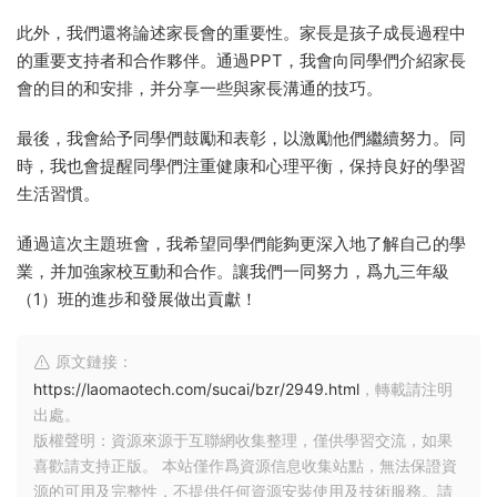
此外，我們還将論述家長會的重要性。家長是孩子成長過程中
的重要支持者和合作夥伴。通過PPT，我會向同學們介紹家長
會的目的和安排，并分享一些與家長溝通的技巧。
最後，我會給予同學們鼓勵和表彰，以激勵他們繼續努力。同
時，我也會提醒同學們注重健康和心理平衡，保持良好的學習
生活習慣。
通過這次主題班會，我希望同學們能夠更深入地了解自己的學
業，并加強家校互動和合作。讓我們一同努力，爲九三年級
（1）班的進步和發展做出貢獻！
原文鏈接：
https://laomaotech.com/sucai/bzr/2949.html
，轉載請注明
出處。
版權聲明：資源來源于互聯網收集整理，僅供學習交流，如果
喜歡請支持正版。 本站僅作爲資源信息收集站點，無法保證資
源的可用及完整性，不提供任何資源安裝使用及技術服務。請