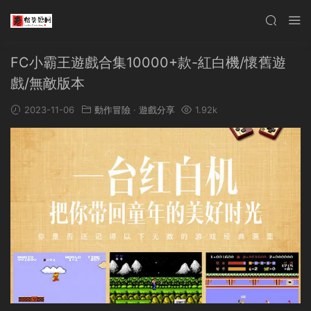
FC小霸王遊戲合集10000+款-紅白機/懷舊遊
戲/無敵版本
2023-11-06
動作冒險
·
遊戲分享
1.92k