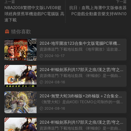
上一篇
下一篇
NBA2008繁體中文版LIVE08籃
抗日：血戰上海灘中文版修改器
球經典懷舊單機遊戲PC電腦版 高
PC遊戲全動畫音樂支持WIN10
速下載
猜你喜歡
2024-地牢圍攻123合集中文版電腦PC單機冒
險ARPG遊戲 免STEAM/地牢圍攻1+阿拉那的
資源傳送門:下載地址點我 《地牢圍攻》這款遊戲
傳說/地牢圍攻2+破碎的世界
采用了無縫地圖技術，這意味着玩...
2024-10-17
2024-軒轅劍系列共17部天之痕/漢之雲/穹之
扉/蒼之濤/雲之遙/外傳PC遊戲
資源傳送門:下載地址點我 《軒轅劍》是一個由大
宇資訊公司開發并發布的遊戲系列...
2024-08-16
2024-無雙大蛇3終極版+2終極版＋Z合集全DL
C送存檔送修改器懷舊PC遊戲
《無雙大蛇》是由KOEI TECMO公司制作的一個無
雙系列遊戲。該遊戲的背景設定在一個...
2024-08-16
2024-軒轅劍系列共17部天之痕/漢之雲/穹之
扉/蒼之濤/雲之遙/外傳PC遊戲
資源傳送門:下載地址點我 《軒轅劍》是一款由大