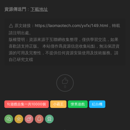
資源傳送門
：
下載地址
原文鏈接：
https://laomaotech.com/yxfx/149.html
，轉載
請注明出處。
版權聲明：資源來源于互聯網收集整理，僅供學習交流，如果
喜歡請支持正版。 本站僅作爲資源信息收集站點，無法保證資
源的可用及完整性，不提供任何資源安裝使用及技術服務。請
自己研究文檔
0
fc遊戲合集一共10000個
小霸王
懷舊遊戲
紅白機